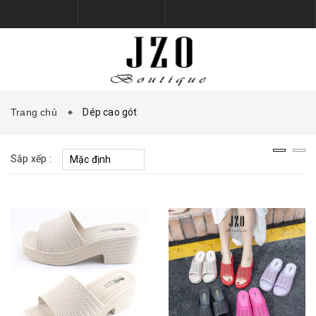
Trang chủ
Dép cao gót
TRANG CHỦ
BỘ SƯU TẬP
Sắp xếp :
SẢN PHẨM
PHỤ KIỆN GIÀY DÉP
KHUYẾN MẠI
LIÊN HỆ