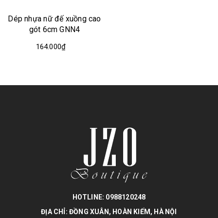
Dép nhựa nữ đế xuồng cao
gót 6cm GNN4
164.000₫
HOTLINE: 0988120248
ĐỊA CHỈ: ĐỒNG XUÂN, HOÀN KIẾM, HÀ NỘI