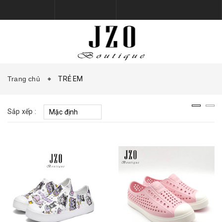
Trang chủ
TRẺ EM
TRANG CHỦ
BỘ SƯU TẬP
Sắp xếp :
SẢN PHẨM
PHỤ KIỆN GIÀY DÉP
KHUYẾN MẠI
LIÊN HỆ