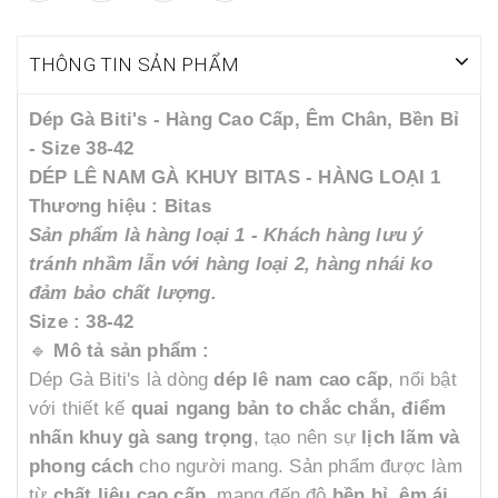
THÔNG TIN SẢN PHẨM
Dép Gà Biti's - Hàng Cao Cấp, Êm Chân, Bền Bỉ
- Size 38-42
DÉP LÊ NAM GÀ KHUY BITAS - HÀNG LOẠI 1
Thương hiệu : Bitas
Sản phẩm là hàng loại 1 - Khách hàng lưu ý
tránh nhầm lẫn với hàng loại 2, hàng nhái ko
đảm bảo chất lượng.
Size : 38-42
🔹
Mô tả sản phẩm :
Dép Gà Biti's là dòng
dép lê nam cao cấp
, nổi bật
với thiết kế
quai ngang bản to chắc chắn, điểm
nhấn khuy gà sang trọng
, tạo nên sự
lịch lãm và
phong cách
cho người mang. Sản phẩm được làm
từ
chất liệu cao cấp
, mang đến độ
bền bỉ, êm ái