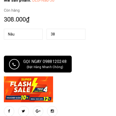
Mã sản phẩm:
DLG-Nau-38
Còn hàng
308.000₫
GỌI NGAY 0988120248
(Đặt Hàng Nhanh Chóng)