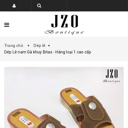
Trang chủ
Dép lê
TRANG CHỦ
BỘ SƯU TẬP
Dép Lê nam Gà khuy Bitas - Hàng loại 1 cao cấp
SẢN PHẨM
PHỤ KIỆN GIÀY DÉP
KHUYẾN MẠI
LIÊN HỆ