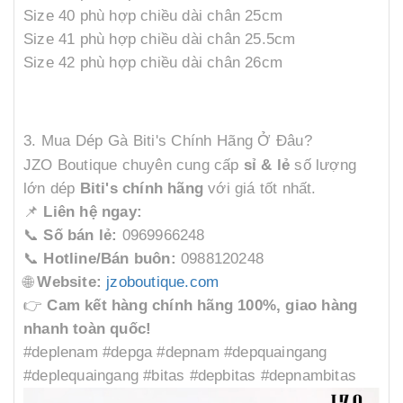
Size 40 phù hợp chiều dài chân 25cm
Size 41 phù hợp chiều dài chân 25.5cm
Size 42 phù hợp chiều dài chân 26cm
3. Mua Dép Gà Biti's Chính Hãng Ở Đâu?
JZO Boutique chuyên cung cấp
sỉ & lẻ
số lượng
lớn dép
Biti's chính hãng
với giá tốt nhất.
📌
Liên hệ ngay:
📞
Số bán lẻ:
0969966248
📞
Hotline/Bán buôn:
0988120248
🌐
Website:
jzoboutique.com
👉
Cam kết hàng chính hãng 100%, giao hàng
nhanh toàn quốc!
#deplenam #depga #depnam #depquaingang
#deplequaingang #bitas #depbitas #depnambitas