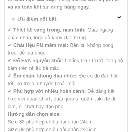
và an toàn khi sử dụng hàng ngày
.
🔹
Ưu điểm nổi bật:
✔
Thiết kế sang trọng, nam tính:
Quai ngang
chắc chắn, logo gà khuy đặc trưng.
✔
Chất liệu PU mềm mại:
Bền bỉ, không bong
tróc, dễ lau chùi.
✔
Đế EVA nguyên khối:
Chống trơn trượt, tăng độ
bám trên nhiều bề mặt.
✔
Êm chân, không đau nhức:
Đế có độ đàn hồi
tốt, hỗ trợ di chuyển thoải mái.
✔
Phù hợp với nhiều hoàn cảnh:
Dễ dàng kết
hợp với quần short, quần jeans, quần kaki để đi
làm, đi chơi hay dạo phố.
Hướng dẫn chọn size:
Size 38 phù hợp chiều dài chân 24cm
Size 39 phù hợp chiều dài chân 24.5cm