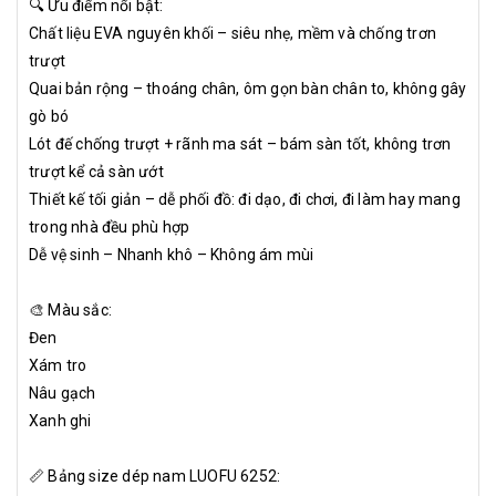
🔍 Ưu điểm nổi bật:
Chất liệu EVA nguyên khối – siêu nhẹ, mềm và chống trơn
trượt
Quai bản rộng – thoáng chân, ôm gọn bàn chân to, không gây
gò bó
Lót đế chống trượt + rãnh ma sát – bám sàn tốt, không trơn
trượt kể cả sàn ướt
Thiết kế tối giản – dễ phối đồ: đi dạo, đi chơi, đi làm hay mang
trong nhà đều phù hợp
Dễ vệ sinh – Nhanh khô – Không ám mùi
🎨 Màu sắc:
Đen
Xám tro
Nâu gạch
Xanh ghi
📏 Bảng size dép nam LUOFU 6252: