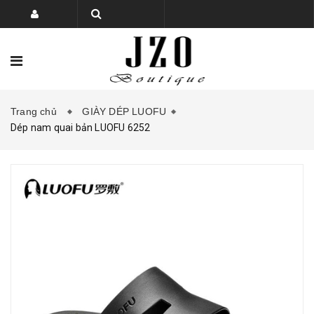
Trang chủ
GIÀY DÉP LUOFU
TRANG CHỦ
BỘ SƯU TẬP
Dép nam quai bản LUOFU 6252
SẢN PHẨM
PHỤ KIỆN GIÀY DÉP
KHUYẾN MẠI
LIÊN HỆ