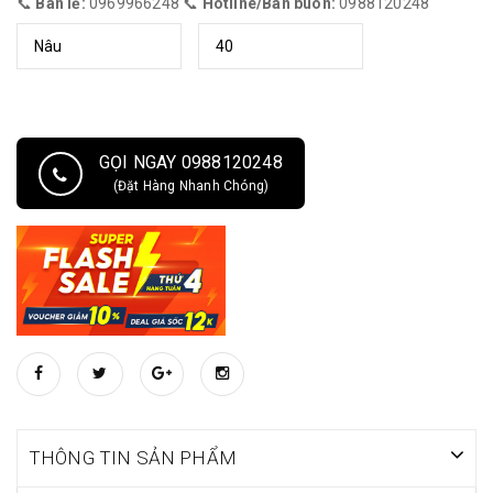
📞
Bán lẻ:
0969966248 📞
Hotline/Bán buôn:
0988120248
GỌI NGAY 0988120248
(Đặt Hàng Nhanh Chóng)
THÔNG TIN SẢN PHẨM