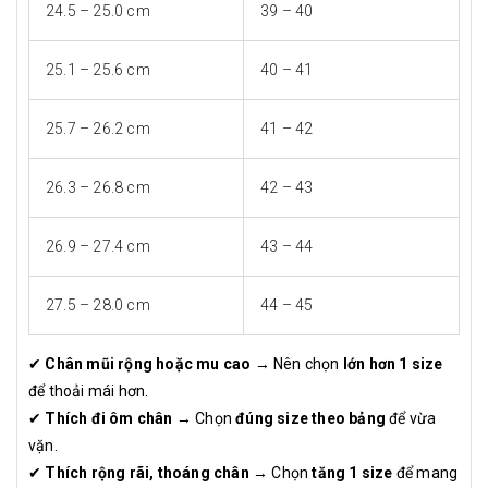
24.5 – 25.0 cm
39 – 40
25.1 – 25.6 cm
40 – 41
25.7 – 26.2 cm
41 – 42
26.3 – 26.8 cm
42 – 43
26.9 – 27.4 cm
43 – 44
27.5 – 28.0 cm
44 – 45
✔
Chân mũi rộng hoặc mu cao
→ Nên chọn
lớn hơn 1 size
để thoải mái hơn.
✔
Thích đi ôm chân
→ Chọn
đúng size theo bảng
để vừa
vặn.
✔
Thích rộng rãi, thoáng chân
→ Chọn
tăng 1 size
để mang