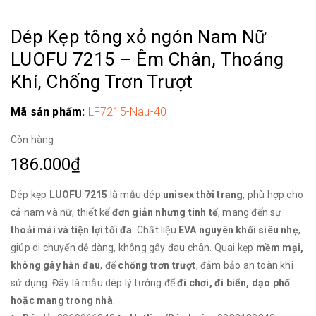
Dép Kẹp tông xỏ ngón Nam Nữ
LUOFU 7215 – Êm Chân, Thoáng
Khí, Chống Trơn Trượt
Mã sản phẩm:
LF7215-Nau-40
Còn hàng
186.000₫
Dép kẹp
LUOFU 7215
là mẫu dép
unisex thời trang
, phù hợp cho
cả nam và nữ, thiết kế
đơn giản nhưng tinh tế
, mang đến sự
thoải mái và tiện lợi tối đa
. Chất liệu
EVA nguyên khối siêu nhẹ
,
giúp di chuyển dễ dàng, không gây đau chân. Quai kẹp
mềm mại,
không gây hằn đau
, đế
chống trơn trượt
, đảm bảo an toàn khi
sử dụng. Đây là mẫu dép lý tưởng để
đi chơi, đi biển, dạo phố
hoặc mang trong nhà
.