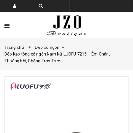
Trang chủ
Dép xỏ ngón
TRANG CHỦ
BỘ SƯU TẬP
Dép Kẹp tông xỏ ngón Nam Nữ LUOFU 7215 – Êm Chân,
Thoáng Khí, Chống Trơn Trượt
SẢN PHẨM
PHỤ KIỆN GIÀY DÉP
KHUYẾN MẠI
LIÊN HỆ