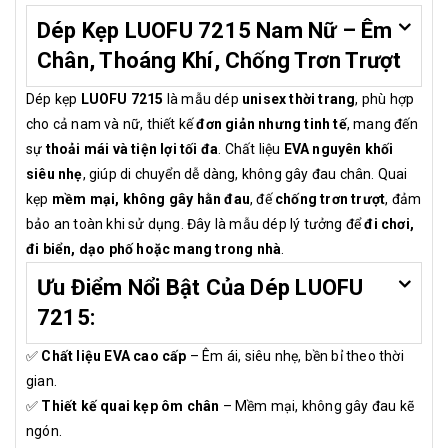
Dép Kẹp LUOFU 7215 Nam Nữ – Êm
Chân, Thoáng Khí, Chống Trơn Trượt
Dép kẹp
LUOFU 7215
là mẫu dép
unisex thời trang
, phù hợp
cho cả nam và nữ, thiết kế
đơn giản nhưng tinh tế
, mang đến
sự
thoải mái và tiện lợi tối đa
. Chất liệu
EVA nguyên khối
siêu nhẹ
, giúp di chuyển dễ dàng, không gây đau chân. Quai
kẹp
mềm mại, không gây hằn đau
, đế
chống trơn trượt
, đảm
bảo an toàn khi sử dụng. Đây là mẫu dép lý tưởng để
đi chơi,
đi biển, dạo phố hoặc mang trong nhà
.
Ưu Điểm Nổi Bật Của Dép LUOFU
7215:
✅
Chất liệu EVA cao cấp
– Êm ái, siêu nhẹ, bền bỉ theo thời
gian.
✅
Thiết kế quai kẹp ôm chân
– Mềm mại, không gây đau kẽ
ngón.