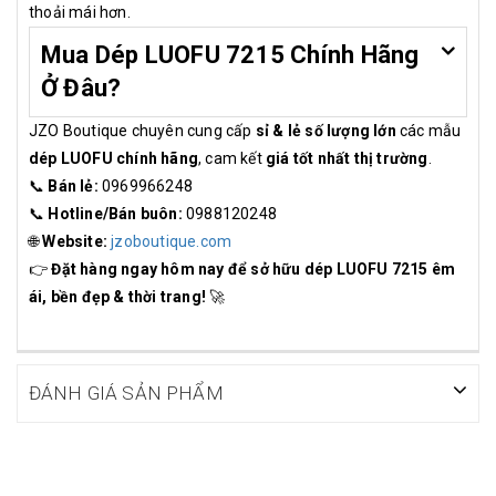
thoải mái hơn.
Mua Dép LUOFU 7215 Chính Hãng
Ở Đâu?
JZO Boutique chuyên cung cấp
sỉ & lẻ số lượng lớn
các mẫu
dép LUOFU chính hãng
, cam kết
giá tốt nhất thị trường
.
📞
Bán lẻ:
0969966248
📞
Hotline/Bán buôn:
0988120248
🌐
Website:
jzoboutique.com
👉
Đặt hàng ngay hôm nay để sở hữu dép LUOFU 7215 êm
ái, bền đẹp & thời trang!
🚀
ĐÁNH GIÁ SẢN PHẨM