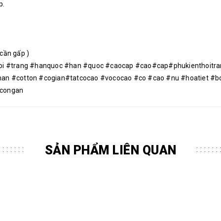
p.
 cần gấp )
oi #trang #hanquoc #han #quoc #caocap #cao#cap#phukienthoitran
an #cotton #cogian#tatcocao #vococao #co #cao #nu #hoatiet #bo
tcongan
SẢN PHẨM LIÊN QUAN