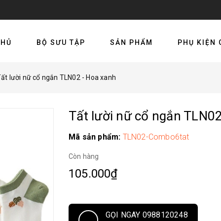
CHỦ
BỘ SƯU TẬP
SẢN PHẨM
PHỤ KIỆN 
ất lười nữ cổ ngắn TLN02 - Hoa xanh
Tất lười nữ cổ ngắn TLN0
Mã sản phẩm:
TLN02-Combo6tat
Còn hàng
105.000₫
GỌI NGAY 0988120248