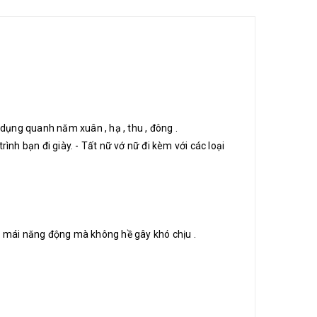
 dụng quanh năm xuân , hạ , thu , đông .
nh bạn đi giày. - Tất nữ vớ nữ đi kèm với các loại
ải mái năng động mà không hề gây khó chịu .