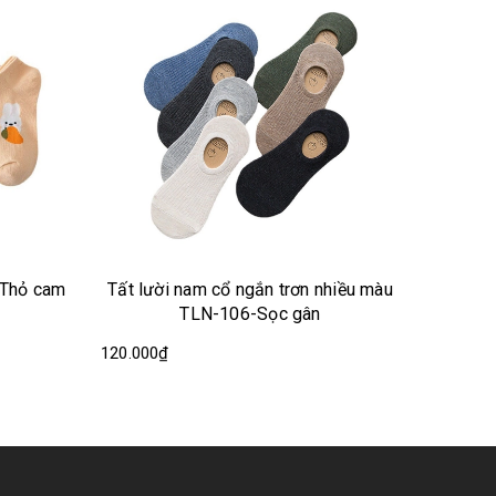
 cổ ngắn trơn nhiều màu
Tất lười nữ cổ ngắn TLN03 - Ani
N-106-Sọc gân
99.000₫