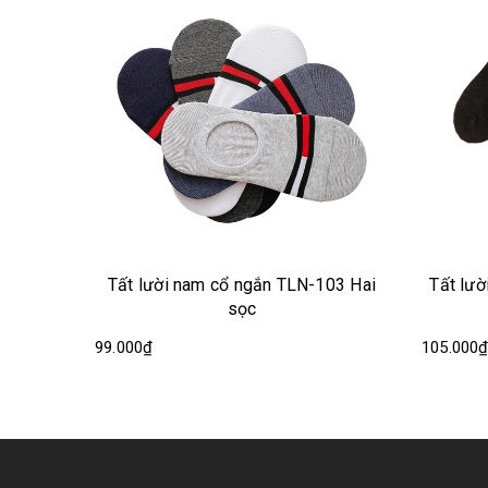
am cổ ngắn TLN-103 Hai
Tất lười nam cổ ngắn TLN-101 Ph
sọc
màu gót chân
105.000₫