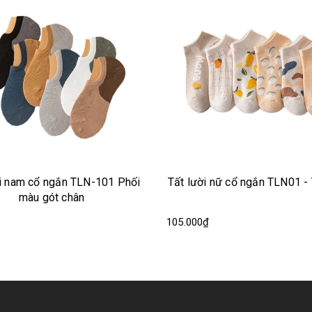
ối
Tất lười nữ cổ ngắn TLN01 - Thỏ cam
Tất lười nam
TL
105.000₫
120.000₫