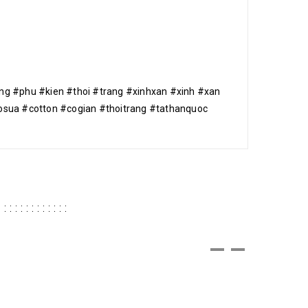
g #phu #kien #thoi #trang #xinhxan #xinh #xan
sua #cotton #cogian #thoitrang #tathanquoc