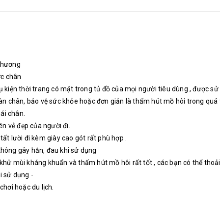
 thương
ước chân
hụ kiện thời trang có mặt trong tủ đồ của mọi người tiêu dùng , được sử
 chân, bảo vệ sức khỏe hoặc đơn giản là thấm hút mồ hôi trong quá trì
ái chân.
lên vẻ đẹp của người đi.
tất lười đi kèm giày cao gót rất phù hợp .
hông gây hằn, đau khi sử dụng
p khử mùi kháng khuẩn và thấm hút mồ hôi rất tốt , các bạn có thể tho
i sử dụng -
chơi hoặc du lịch.