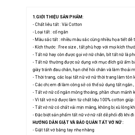
1.GIỚI THIỆU SẢN PHẨM:
- Chất liêu tất : Vải Cotton
- Loại tất : cổ ngắn
- Màu sắc tất : nhiều màu sắc cùng nhiều họa tiết dễ
- Kích thước : Free size , tất phù hợp với mọi kích th
- Tất nữ hay còn được gọi vớ nữ chân, bít tất nữ là p
- Tất nữ thường được sử dụng với mục đích giữ ấm bàn
giày tránh đau chân, hạn chế hôi chân và làm thoải m
- Thời trang, các loại tất nữ vớ nữ thời trang làm tôn 
- Các chị em đi làm công sở có thể sử dụng tất ngắn , 
- Tất vớ nữ cổ ngắn mỏng thoáng, phần chun mảnh k
- Vì tất vớ nữ được làm từ chất liệu 100% cotton giú
- Tất vớ nữ có chất vải mịn màng, không bị xù lông kh
- Đặc biệt sản phẩm tất nữ vớ nữ rất dễ phối đồ khi đi 
HƯỚNG DẪN GIẶT VÀ BẢO QUẢN TẤT VỚ NỮ :
- Giặt tất vớ bằng tay nhẹ nhàng