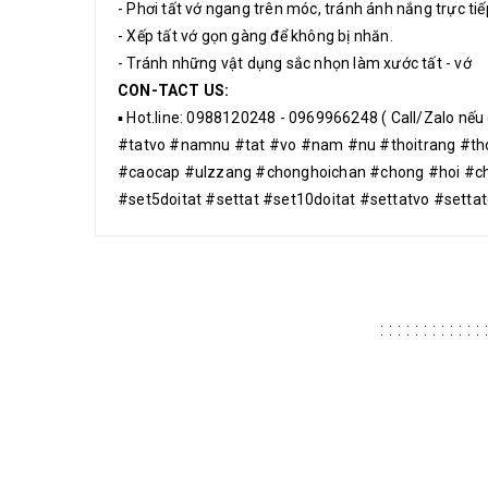
- Phơi tất vớ ngang trên móc, tránh ánh nắng trực tiế
- Xếp tất vớ gọn gàng để không bị nhăn.
- Tránh những vật dụng sắc nhọn làm xước tất - vớ
CON-TACT US:
▪️ Hot.line: 0988120248 - 0969966248 ( Call/Zalo nếu
#tatvo #namnu #tat #vo #nam #nu #thoitrang #th
#caocap #ulzzang #chonghoichan #chong #hoi #ch
#set5doitat #settat #set10doitat #settatvo #setta