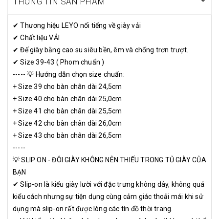
THÔNG TIN SẢN PHẨM
✔ Thương hiệu LEYO nổi tiếng về giày vải
✔ Chất liệu VẢI
✔ Đế giày bằng cao su siêu bền, êm và chống trơn trượt.
✔ Size 39-43 ( Phom chuẩn )
----- 💡 Hướng dẫn chọn size chuẩn:
+ Size 39 cho bàn chân dài 24,5cm
+ Size 40 cho bàn chân dài 25,0cm
+ Size 41 cho bàn chân dài 25,5cm
+ Size 42 cho bàn chân dài 26,0cm
+ Size 43 cho bàn chân dài 26,5cm
-----
💡 SLIP ON - ĐÔI GIÀY KHÔNG NÊN THIẾU TRONG TỦ GIÀY CỦA
BẠN
✔ Slip-on là kiểu giày lười với đặc trưng không dây, không quá
kiểu cách nhưng sự tiện dụng cùng cảm giác thoải mái khi sử
dụng mà slip-on rất được lòng các tín đồ thời trang.