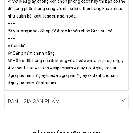
✔ Với kiểu giày không kén chọn phong cách này thì bạn có thể
dễ dàng phối chúng cùng với nhiều kiểu thời trang khác nhau
như quần bò, kaki, jogger, ngố, soóc,...
-----
🎁 Vui lòng inbox Shop để được tư vấn chon Size cụ thể
-----
✊ Cam kết:
💯 Sản phẩm chính hãng
💯 Hỗ trợ đổi hàng nếu đi không vừa hoặc chưa thực sự ưng ý
#jzoboutique #slipon #sliponnam #giayluoi #giayluoivai
#giayluoinam #giayluoida #giayvai #giayvaidanhchonam
#giayluoinam #batanam
ĐÁNH GIÁ SẢN PHẨM