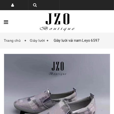
Trang chủ
Giày lười
Giày lười vải nam Leyo 6597
TRANG CHỦ
BỘ SƯU TẬP
SẢN PHẨM
PHỤ KIỆN GIÀY DÉP
KHUYẾN MẠI
LIÊN HỆ