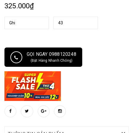
325.000₫
GỌI NGAY 0988120248
(Đặt Hàng Nhanh Chóng)