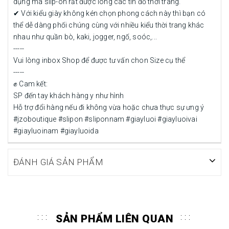
dụng mà slip-on rất được lòng các tín đồ thời trang.
✔ Với kiểu giày không kén chọn phong cách này thì bạn có
thể dễ dàng phối chúng cùng với nhiều kiểu thời trang khác
nhau như quần bò, kaki, jogger, ngố, soóc,...
-----
Vui lòng inbox Shop để được tư vấn chon Size cụ thể
-----
✊ Cam kết:
SP đến tay khách hàng y như hình
Hỗ trợ đổi hàng nếu đi không vừa hoặc chưa thực sự ưng ý
#jzoboutique #slipon #sliponnam #giayluoi #giayluoivai
#giayluoinam #giayluoida
ĐÁNH GIÁ SẢN PHẨM
SẢN PHẨM LIÊN QUAN