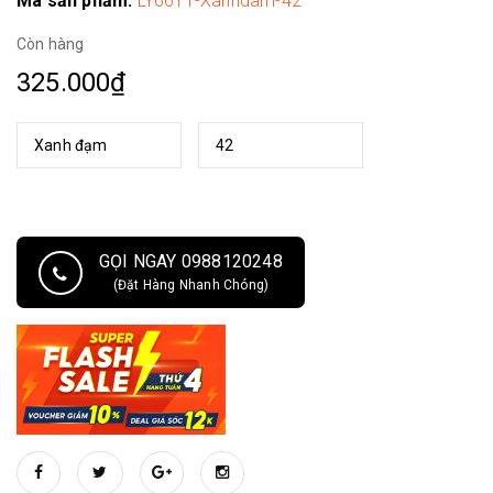
Mã sản phẩm:
LY6611-Xanhdam-42
Còn hàng
325.000₫
GỌI NGAY 0988120248
(Đặt Hàng Nhanh Chóng)