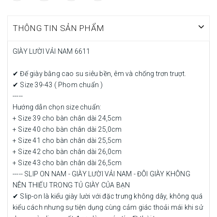
THÔNG TIN SẢN PHẨM
GIÀY LƯỜI VẢI NAM 6611
✔ Đế giày bằng cao su siêu bền, êm và chống trơn trượt.
✔ Size 39-43 ( Phom chuẩn )
-----
Hướng dẫn chọn size chuẩn:
+ Size 39 cho bàn chân dài 24,5cm
+ Size 40 cho bàn chân dài 25,0cm
+ Size 41 cho bàn chân dài 25,5cm
+ Size 42 cho bàn chân dài 26,0cm
+ Size 43 cho bàn chân dài 26,5cm
----- SLIP ON NAM - GIÀY LƯỜI VẢI NAM - ĐÔI GIÀY KHÔNG
NÊN THIẾU TRONG TỦ GIÀY CỦA BẠN
✔ Slip-on là kiểu giày lười với đặc trưng không dây, không quá
kiểu cách nhưng sự tiện dụng cùng cảm giác thoải mái khi sử