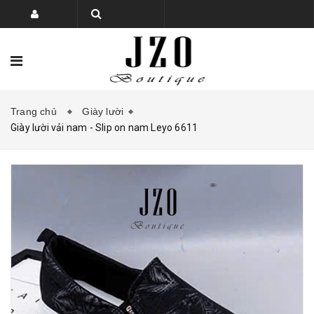
Trang chủ
Giày lười
TRANG CHỦ
BỘ SƯU TẬP
Giày lười vải nam - Slip on nam Leyo 6611
SẢN PHẨM
PHỤ KIỆN GIÀY DÉP
KHUYẾN MẠI
LIÊN HỆ